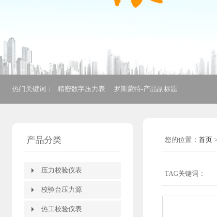
热门关键词：
精密数字压力表
罗斯蒙特-产品副标题
产品分类
您的位置：
首页
压力校验仪表
压力校验仪表
TAG关键词：
压力自动校验装置
全自动压力校验台
压力校验仪
箱式压力校验仪
电动压力校验仪
便携式多功能校验仪
智能压力模块
精密数字压力计
精密数字压力表
HART375手操器
HART475手操器
校验台压力源
校验台压力源
全自动压力控制台
电动压力校验台
压力校验台
便携式压力泵
轻便微压压力泵
手持式压力泵
电动压力源
手动压力源
氧气表压力表两用校器
手操压力泵
压力表转换接头
压力泵附件
热工校验仪表
热工校验仪表