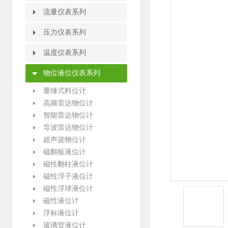
热电偶热电阻检定系统
热工仪表校验装置
热电阻校验仿真仪
热电偶校验仿真仪
过程信号校验仪
电流电压校验仪
频率校验仪
温度校验仪
信号发生器
数字万用表
热工宝典
热工仪表校验仪
掌上型多功能校验仪
便携式温度校验炉
零度恒温器
热电偶检定炉
黑体炉/黑体辐射源
标准热电阻热电偶温度计
恒温水槽/油槽/冰桶/碎冰机
热电偶热电阻自动校验装置
流量仪表系列
流量仪表系列
智能旋进旋涡气体流量计
热式气体质量流量计
智能涡街流量计
智能电磁流量计
液体涡轮流量计
靶式流量计
椭圆齿轮流量计
节流装置
孔板流量计
V锥流量计
弯管流量计
平衡流量计
威力巴流量计
德尔塔巴流量计
阿牛巴流量计
毕托巴流量计
超声波流量计
玻璃转子流量计
金属管浮子流量计
压力仪表系列
压力仪表系列
指针压力表
电容式压力变送器
数字压力表
扩散硅压力变送器
压力变送控制仪/压力开关
防腐型压力变送器
单晶硅压力变送器
智能差压变送器
温度仪表系列
温度仪表系列
热电阻温度计
温度变送器
双金属温度计
温度远传监测仪
温度变送控制仪
就地温度数字显示仪
物位液位仪表系列
物位液位仪表系列
重锤式料位计
高频雷达物位计
智能雷达物位计
导波雷达物位计
超声波物位计
磁翻板液位计
磁性翻柱液位计
磁性浮子液位计
磁性浮球液位计
磁性液位计
浮标液位计
玻璃管液位计