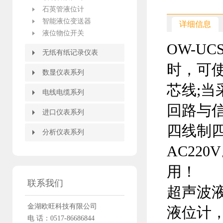
石英管液位计
智能液位变送器
详细信息
液位物位开关
OW-U
无纸有纸记录仪表
无纸有纸记录仪表
时，可
有纸记录仪
无纸记录仪
流量积算记录仪
数显仪表系列
数显仪表系列
芯线;当
智能数字显示调节仪
智能PID调节器
智能双色电接点液位计
智能流量积算控制仪
WB系列智能温度变送器
智能配电器调理器隔离栅
闪光报警器
智能手操器
手持式智能操作器
智能液晶显示仪
大屏显示器
电线电缆系列
电线电缆系列
回路与
信号电缆
进口仪表系列
进口仪表系列
四线制四
分析仪表系列
分析仪表系列
AC22
用！
联系我们
超声波
金湖欧旺科技有限公司
液位计
电 话：0517-86686844