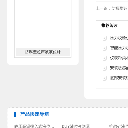
上一篇：
防腐型超
推荐阅读
压力校验
智能压力
分体式防腐超声波液位计
仪表种类
安装敏感
底部安装
产品快速导航
静压高温投入式液位变送器
BUY液位变送器
扩散硅液
分体式防爆超声波液位计
UHZ-59/C侧装式磁翻柱液位计
UHZ-59/D顶(底)装型磁翻柱液位计
射频导纳