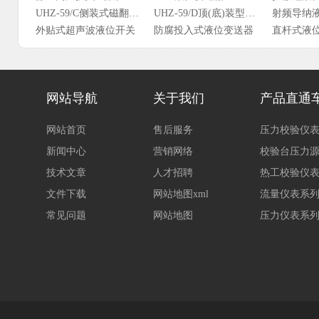
外贴式超声波液位开关
防腐投入式液位变送器
直杆式液
投入式静压液位变送器
平衡罩式液位变送器
导压式液
网站导航
关于我们
产品直通
网站首页
售后服务
压力校验仪
新闻中心
营销网络
校验台压力
一体式防爆超声波液位计
技术文章
人才招聘
热工校验仪
文件下载
网站地图xml
流量仪表系
常见问题
网站地图
压力仪表系