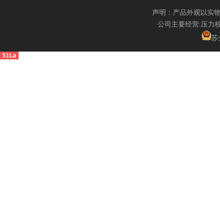
声明：产品外观以实
外测超声波液位计
公司主要经营:压力
苏公
51La
一体式超声波液位计