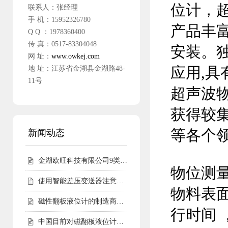
位计，
联系人：张经理
手 机：15952326780
产品丰富
Q Q ：1978360400
传 真：0517-83304048
安装。
网 址：
www.owkej.com
地 址：江苏省金湖县金湖路48-
应用,
11号
超声波
获得较
等各个
新闻动态
金湖欧旺科技有限公司9类尧仪商标持有，明确授权边界
物位测
使用智能差压变送器注意事项
物料表
磁性翻板液位计的制造商会告诉您磁性翻板液位计适用范围
行时间 
中国目前对磁翻板液位计的需求仍然相对较高