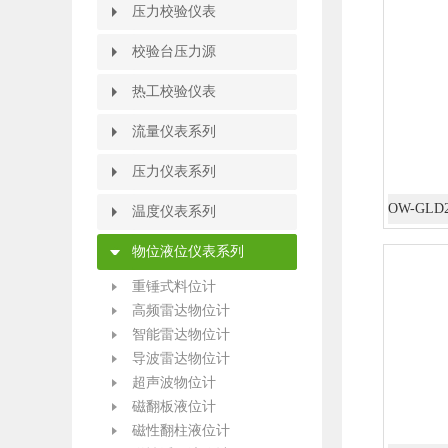
压力校验仪表
压力校验仪表
压力自动校验装置
全自动压力校验台
压力校验仪
箱式压力校验仪
电动压力校验仪
便携式多功能校验仪
智能压力模块
精密数字压力计
精密数字压力表
HART375手操器
HART475手操器
校验台压力源
校验台压力源
全自动压力控制台
电动压力校验台
压力校验台
便携式压力泵
轻便微压压力泵
手持式压力泵
电动压力源
手动压力源
氧气表压力表两用校器
手操压力泵
压力表转换接头
压力泵附件
热工校验仪表
热工校验仪表
热电偶热电阻检定系统
热工仪表校验装置
热电阻校验仿真仪
热电偶校验仿真仪
过程信号校验仪
电流电压校验仪
频率校验仪
温度校验仪
信号发生器
数字万用表
热工宝典
热工仪表校验仪
掌上型多功能校验仪
便携式温度校验炉
零度恒温器
热电偶检定炉
黑体炉/黑体辐射源
标准热电阻热电偶温度计
恒温水槽/油槽/冰桶/碎冰机
热电偶热电阻自动校验装置
流量仪表系列
流量仪表系列
智能旋进旋涡气体流量计
热式气体质量流量计
智能涡街流量计
智能电磁流量计
液体涡轮流量计
靶式流量计
椭圆齿轮流量计
节流装置
孔板流量计
V锥流量计
弯管流量计
平衡流量计
威力巴流量计
德尔塔巴流量计
阿牛巴流量计
毕托巴流量计
超声波流量计
玻璃转子流量计
金属管浮子流量计
压力仪表系列
压力仪表系列
指针压力表
电容式压力变送器
数字压力表
扩散硅压力变送器
压力变送控制仪/压力开关
防腐型压力变送器
单晶硅压力变送器
智能差压变送器
温度仪表系列
温度仪表系列
热电阻温度计
温度变送器
双金属温度计
温度远传监测仪
温度变送控制仪
就地温度数字显示仪
物位液位仪表系列
物位液位仪表系列
重锤式料位计
高频雷达物位计
智能雷达物位计
导波雷达物位计
超声波物位计
磁翻板液位计
磁性翻柱液位计