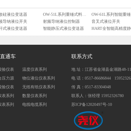
散硅液位变送器
OW-51L系列重锤式料位计
O
频导纳液位开关
射频导纳液位控制器
音叉式液位开关
杆式液位变送器
智能静压式液位变送器
压式液位变送器
直通车
联系方式
校验仪表
温度仪表系列
地 址：江苏省金湖县金湖路48-1
台压力源
物位液位仪表系列
电 话：0517-86686844 15952326
校验仪表
无纸有纸仪表系列
传 真：0517-83304048
仪表系列
数显仪表系列
联系人：张经理 15952326780
仪表系列
电线电缆系列
苏ICP备12020497号-10