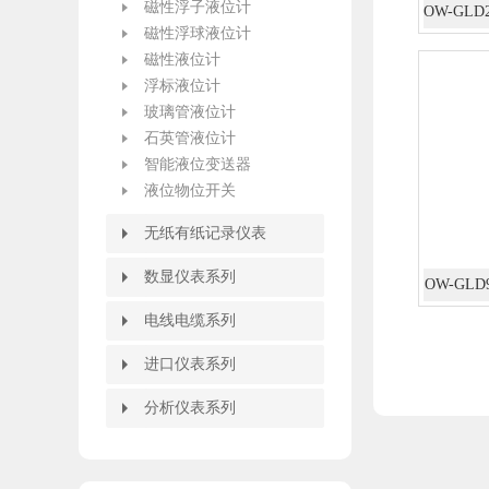
磁性浮子液位计
磁性浮球液位计
磁性液位计
浮标液位计
玻璃管液位计
石英管液位计
智能液位变送器
液位物位开关
无纸有纸记录仪表
无纸有纸记录仪表
有纸记录仪
无纸记录仪
流量积算记录仪
数显仪表系列
数显仪表系列
OW-GL
智能数字显示调节仪
智能PID调节器
智能双色电接点液位计
智能流量积算控制仪
WB系列智能温度变送器
智能配电器调理器隔离栅
闪光报警器
智能手操器
手持式智能操作器
智能液晶显示仪
大屏显示器
电线电缆系列
电线电缆系列
信号电缆
进口仪表系列
进口仪表系列
分析仪表系列
分析仪表系列