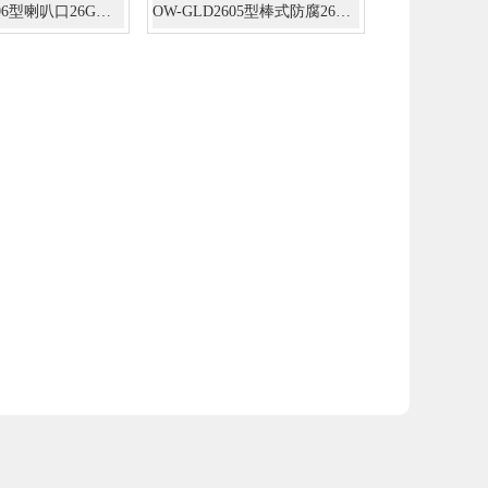
OW-GLD2606型喇叭口26G雷达物位计
OW-GLD2605型棒式防腐26G雷达物位计