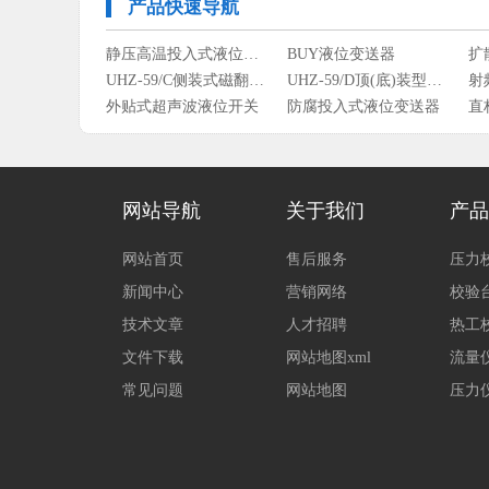
产品快速导航
静压高温投入式液位变送器
BUY液位变送器
扩
UHZ-59/C侧装式磁翻柱液位计
UHZ-59/D顶(底)装型磁翻柱液位计
射
外贴式超声波液位开关
防腐投入式液位变送器
直
投入式静压液位变送器
平衡罩式液位变送器
导
网站导航
关于我们
产品
网站首页
售后服务
压力
新闻中心
营销网络
校验
技术文章
人才招聘
热工
文件下载
网站地图xml
流量
常见问题
网站地图
压力