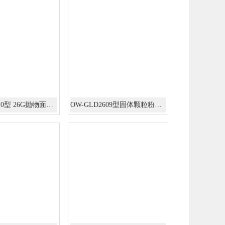
OW-GLD2610型 26G抛物面雷达物位计
OW-GLD2609型固体颗粒粉尘长喇叭26G雷达物位计