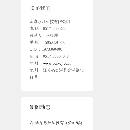
联系我们
金湖欧旺科技有限公司
电 话：0517-86686844
联系人：张经理
手 机：15952326780
Q Q ：1978360400
传 真：0517-83304048
网 址：
www.owkej.com
地 址：江苏省金湖县金湖路48-
11号
新闻动态
金湖欧旺科技有限公司9类尧仪商标持有，明确授权边界