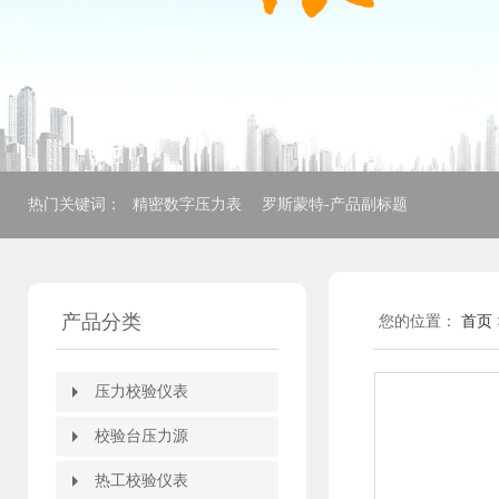
热门关键词：
精密数字压力表
罗斯蒙特-产品副标题
产品分类
您的位置：
首页
压力校验仪表
压力校验仪表
压力自动校验装置
全自动压力校验台
压力校验仪
箱式压力校验仪
电动压力校验仪
便携式多功能校验仪
智能压力模块
精密数字压力计
精密数字压力表
HART375手操器
HART475手操器
校验台压力源
校验台压力源
全自动压力控制台
电动压力校验台
压力校验台
便携式压力泵
轻便微压压力泵
手持式压力泵
电动压力源
手动压力源
氧气表压力表两用校器
手操压力泵
压力表转换接头
压力泵附件
热工校验仪表
热工校验仪表