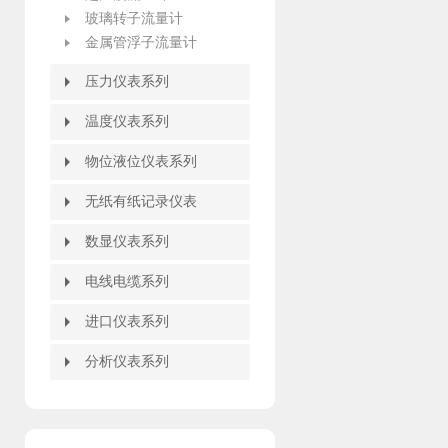
玻璃转子流量计
金属管浮子流量计
压力仪表系列
压力仪表系列
指针压力表
电容式压力变送器
数字压力表
扩散硅压力变送器
压力变送控制仪/压力开关
防腐型压力变送器
单晶硅压力变送器
智能差压变送器
温度仪表系列
温度仪表系列
热电阻温度计
温度变送器
双金属温度计
温度远传监测仪
温度变送控制仪
就地温度数字显示仪
物位液位仪表系列
物位液位仪表系列
重锤式料位计
高频雷达物位计
智能雷达物位计
导波雷达物位计
超声波物位计
磁翻板液位计
磁性翻柱液位计
磁性浮子液位计
磁性浮球液位计
磁性液位计
浮标液位计
玻璃管液位计
石英管液位计
智能液位变送器
液位物位开关
无纸有纸记录仪表
无纸有纸记录仪表
有纸记录仪
无纸记录仪
流量积算记录仪
数显仪表系列
数显仪表系列
智能数字显示调节仪
智能PID调节器
智能双色电接点液位计
智能流量积算控制仪
WB系列智能温度变送器
智能配电器调理器隔离栅
闪光报警器
智能手操器
手持式智能操作器
智能液晶显示仪
大屏显示器
电线电缆系列
电线电缆系列
信号电缆
进口仪表系列
进口仪表系列
分析仪表系列
分析仪表系列