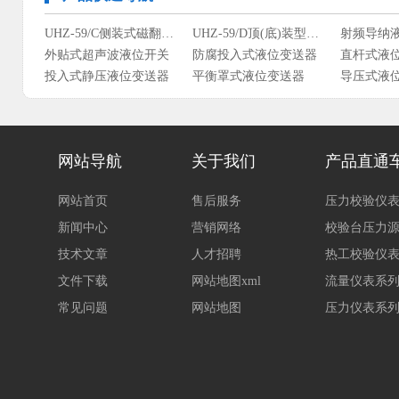
UHZ-59/C侧装式磁翻柱液位计
UHZ-59/D顶(底)装型磁翻柱液位计
射频导纳
外贴式超声波液位开关
防腐投入式液位变送器
直杆式液
投入式静压液位变送器
平衡罩式液位变送器
导压式液
OW-61L系列智能重锤式料位计
UZ-52/C系列侧装型磁性浮子液位计
网站导航
关于我们
产品直通
网站首页
售后服务
压力校验仪
新闻中心
营销网络
校验台压力
技术文章
人才招聘
热工校验仪
文件下载
网站地图xml
流量仪表系
常见问题
网站地图
压力仪表系