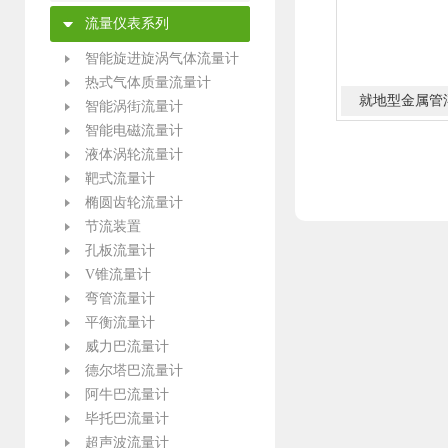
热电偶热电阻检定系统
热工仪表校验装置
热电阻校验仿真仪
热电偶校验仿真仪
过程信号校验仪
电流电压校验仪
频率校验仪
温度校验仪
信号发生器
数字万用表
热工宝典
热工仪表校验仪
掌上型多功能校验仪
便携式温度校验炉
零度恒温器
热电偶检定炉
黑体炉/黑体辐射源
标准热电阻热电偶温度计
恒温水槽/油槽/冰桶/碎冰机
热电偶热电阻自动校验装置
流量仪表系列
流量仪表系列
智能旋进旋涡气体流量计
热式气体质量流量计
就地型金属管
智能涡街流量计
智能电磁流量计
液体涡轮流量计
靶式流量计
椭圆齿轮流量计
节流装置
孔板流量计
V锥流量计
弯管流量计
平衡流量计
威力巴流量计
德尔塔巴流量计
阿牛巴流量计
毕托巴流量计
超声波流量计